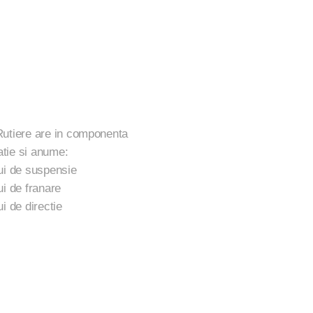
Rutiere are in componenta
tie si anume:
ui de suspensie
ui de franare
i de directie