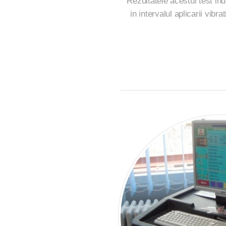
Rezultatele acestui test i
in intervalul aplicarii vibra