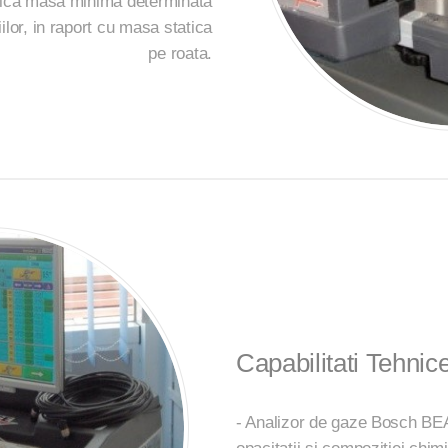
ndica masa minima determinata
tiilor, in raport cu masa statica
pe roata.
Capabilitati Tehnic
- Analizor de gaze Bosch BE