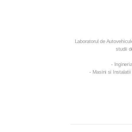
Laboratorul de Autovehicul
studii d
- Ingineri
- Masini si Instalati