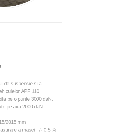
e
ui de suspensie si a
vehiculelor APF 110
ila pe o punte 3000 daN.
rate pe axa 2000 daN
915/2015 mm
asurare a masei +/- 0.5 %