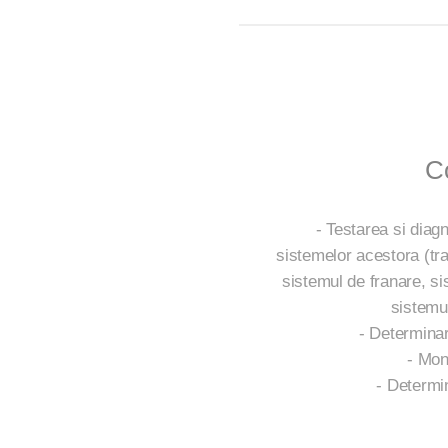
Co
- Testarea si diag
sistemelor acestora (tra
sistemul de franare, si
sistemu
- Determinar
- Mon
- Determin