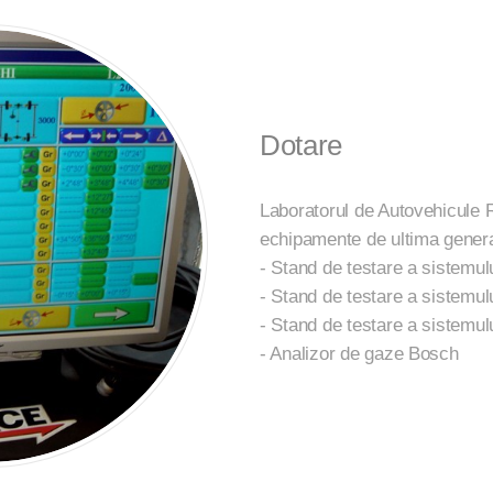
Dotare
Laboratorul de Autovehicule 
echipamente de ultima genera
- Stand de testare a sistemul
- Stand de testare a sistemul
- Stand de testare a sistemulu
- Analizor de gaze Bosch