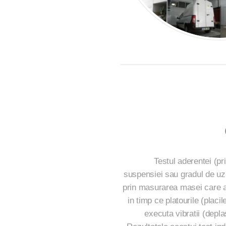
Testul aderentei (pr
suspensiei sau gradul de uz
prin masurarea masei care ac
in timp ce platourile (placil
executa vibratii (depl